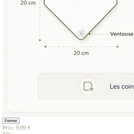
Fermer
Prix:
9,99 €
TTC