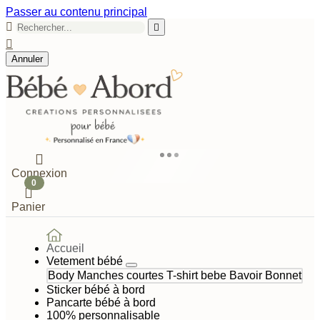
Passer au contenu principal



Annuler

Connexion
0

Panier
Accueil
Vetement bébé
Body Manches courtes
T-shirt bebe
Bavoir
Bonnet
Sticker bébé à bord
Pancarte bébé à bord
100% personnalisable