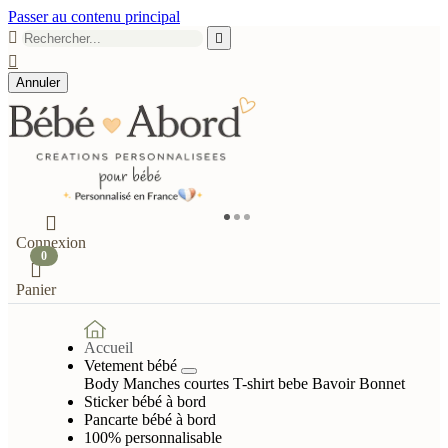
Passer au contenu principal



Annuler

Connexion
0

Panier
Accueil
Vetement bébé
Body Manches courtes
T-shirt bebe
Bavoir
Bonnet
Sticker bébé à bord
Pancarte bébé à bord
100% personnalisable