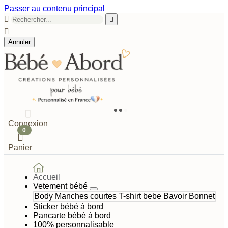
Passer au contenu principal



Annuler

Connexion
0

Panier
Accueil
Vetement bébé
Body Manches courtes
T-shirt bebe
Bavoir
Bonnet
Sticker bébé à bord
Pancarte bébé à bord
100% personnalisable