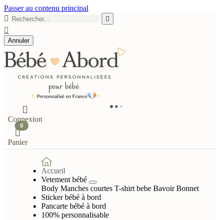
Passer au contenu principal



Annuler

Connexion
0

Panier
Accueil
Vetement bébé
Body Manches courtes
T-shirt bebe
Bavoir
Bonnet
Sticker bébé à bord
Pancarte bébé à bord
100% personnalisable