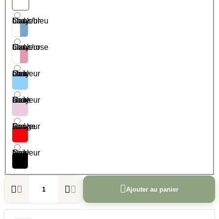
Couleur body - blanc/bleu
Couleur body - blanc/rose
Couleur body - bleu clair
Couleur body - Rose clair
Couleur body - Rouge
Couleur body - Noir





Ajouter au panier