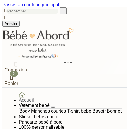
Passer au contenu principal



Annuler

Connexion
0

Panier
Accueil
Vetement bébé
Body Manches courtes
T-shirt bebe
Bavoir
Bonnet
Sticker bébé à bord
Pancarte bébé à bord
100% personnalisable